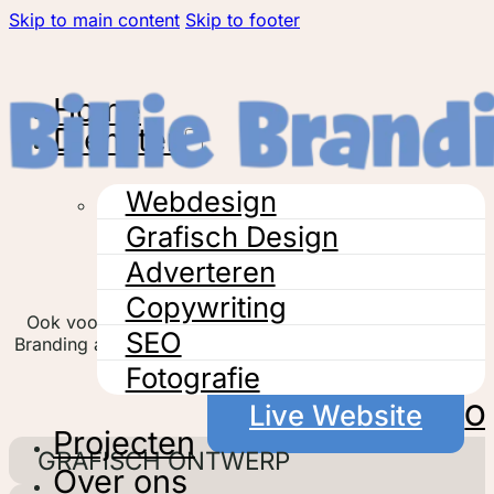
Skip to main content
Skip to footer
Home
Diensten
Webdesign
Grafisch Design
Adverteren
Ontwerpen gebo
Copywriting
Ook voor het ontwerpen van een uniek geboortekaartje voor
SEO
Branding aan het juiste adres. We denken graag met je m
ontwerp én een piekfijne druk 
Fotografie
Live Website
Of
Projecten
GRAFISCH ONTWERP
Over ons