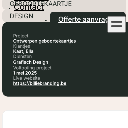
GEBOORTEKAARTJE
Contact
DESIGN
Offerte aanvragen
Project
Ontwerpen geboortekaartjes
Klantjes
Kaat, Ella
Diensten
Grafisch Design
Voltooiing project
1 mei 2025
Live website
https://billiebranding.be