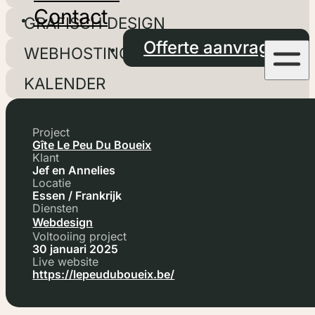
Contact
GRAFISCH DESIGN
Offerte aanvragen
WEBHOSTING
KALENDER
Project
Gîte Le Peu Du Boueix
Klant
Jef en Annelies
Locatie
Essen / Frankrijk
Diensten
Webdesign
Voltooiing project
30 januari 2025
Live website
https://lepeuduboueix.be/