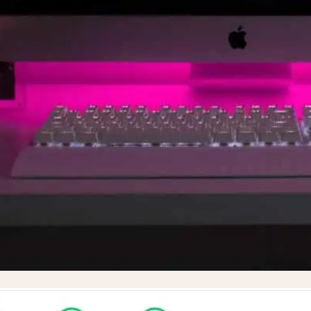
 klassieke ‘één-cache-past-alles’
e onze site gebruikt wordt.
es aan de site toch direct
d komen, maken we gebruik van
onze afbeeldingen, stylesheets en
icht mogelijk bij de bezoeker
een stabielere gebruikerservaring —
 om regelmatig te controleren
eenmalige actie, maar iets dat je