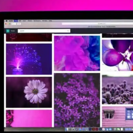
jd in beslag. Daarom hebben we
ar alles om te zetten naar WebP.
 door alle moderne browsers.
er, zonder zichtbaar
l pagina’s laden — vooral op
de die je vaak helemaal niet
 Hiermee hebben we bijvoorbeeld:
tgeschakeld op pagina’s waar
r — en dus sneller.
er. Daarom kozen we voor
Smart