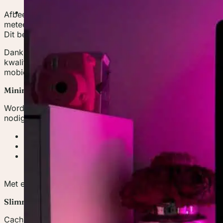
Contact
Afbeeldingen nemen vaak het grootste deel van de laadti
meteen besloten om geen JPEGs of PNG’s te gebruiken, ma
Dit bestandsformaat is veel lichter en wordt ondersteund
Dankzij WebP zijn onze afbeeldingen gemiddeld 30% klein
kwaliteitsverlies. Dit heeft een directe impact op hoe sne
mobiel.
Minimaliseren van overbodige scripts met Perfmatters
WordPress is geweldig, maar laadt standaard een hoop co
nodig hebt. Daarom gebruiken wij de plugin Perfmatters.
Emoji-scripts uitgeschakeld
De WordPress Heartbeat API beperkt
Onnodige WooCommerce- en Gutenberg-bestanden ui
ze niet gebruikt worden
Met een paar vinkjes maakten we onze site een stuk slanke
Slimme caching met Smart Cache
Caching was een no-brainer, maar we wilden net iets me