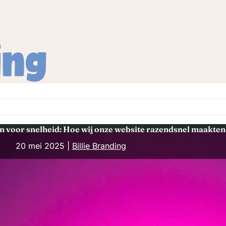
n voor snelheid: Hoe wij onze website razendsnel maakten
20 mei 2025 |
Billie Branding
s ook cruciaal voor je
igen website bouwden, wisten we
rtikel laten we je zien welke keuzes
hoe jij daar zelf ook mee aan de