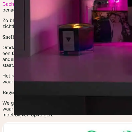
Cache via Wordify
, onze hostingpartner. In plaats van een
benadering, past Smart Cache zich automatisch aan op ho
Zo blijven veelbezochte pagina’s razendsnel, terwijl updat
zichtbaar zijn. Geen gedoe, wel topresultaten.
Snelheid wereldwijd dankzij een CDN
Omdat onze bezoekers niet alleen uit België of Nederlan
een
CDN (Content Delivery Network)
. Hierdoor worden 
andere bestanden altijd geladen vanaf een server die zo d
staat.
Het resultaat? Snellere laadtijden, minder vertraging, en 
waar je ook bent.
Regelmatig testen en bijsturen
We gebruiken tools zoals PageSpeed Insights en GTmetrix
waar we nog kunnen verbeteren. Snelheid is namelijk geen 
moet blijven opvolgen.