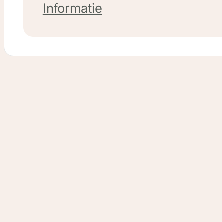
Informatie
BEGA Vloerwerken
Voor de nieuwe website van BEGA
Vloerwerken ontwikkelden we een
moderne en overzichtelijke online
aanwezigheid. De focus lag op
gebruiksgemak, duidelijke structuu
en sterke content, zodat bezoekers
snel vinden wat ze zoeken én
overtuigd worden om contact op te