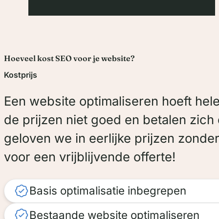
Electro Suy
Hoeveel kost SEO voor je website?
Kostprijs
Voor Electro Suy ontwikkelden we 
Een website optimaliseren hoeft hel
volledig nieuwe website, vanaf nul.
de prijzen niet goed en betalen zich 
Het resultaat is een moderne en
geloven we in eerlijke prijzen zonder
professionele site die bezoekers
voor een vrijblijvende offerte!
eenvoudig door de diensten leidt e
een sterke digitale aanwezigheid
Basis optimalisatie inbegrepen
creëert.
Bestaande website optimaliseren