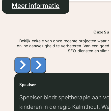
Meer informatie
Onze Suc
Bekijk enkele van onze recente projecten waari
online aanwezigheid te verbeteren. Van een goed w
SEO-diensten en slimm
Speelser
Speelser biedt speltherapie aan vo
kinderen in de regio Kalmthout. We