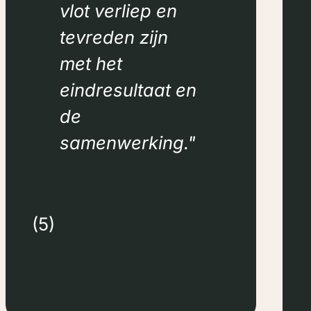
vlot verliep en
tevreden zijn
met het
eindresultaat en
de
samenwerking.
(5)
ORBIS Indicare
ORBIS Indicare biedt zorgoplossin
aan mensen die op zoek zijn naar 