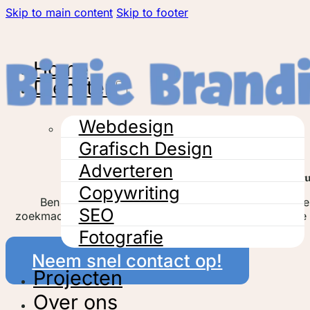
Skip to main content
Skip to footer
Home
Diensten
Webdesign
Grafisch Design
Adverteren
SEO in Wuu
Copywriting
Ben je op zoek naar een SEO partner in Wuustwezel? 
SEO
zoekmachineoptimalisatie (SEO) waardoor je je website 
meer klanten krijgt.
Fotografie
Neem snel contact op!
Projecten
Over ons