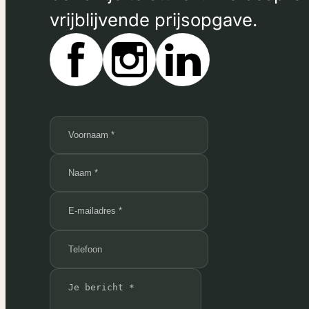
vrijblijvende prijsopgave.
Amphora Maritime
Voor Amphora Maritime ontwikkeld
we een logo dat rust en vakmansc
uitstraalt. Het beeldmerk combinee
een gestileerde amfora met golven
lijnen, verwijzend naar traditie en d
maritieme sector. We werkten het
concept uit tot een volledig
toepasbare huisstijl: van
beursstandaard tot visitekaartje.