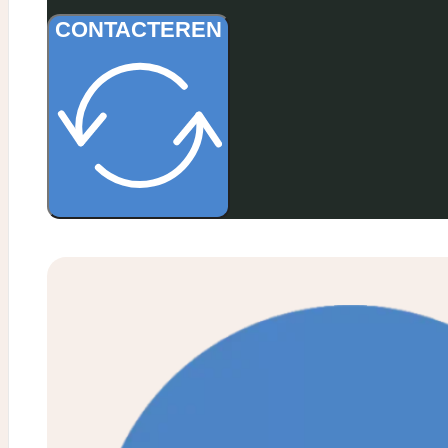
Lexa Roosemeyers
CONTACTEREN
Lexa is een professionele en
gedreven fotografe uit Stabroek. J
kan bij haar terecht voor foto's van 
pasgeboren kindje, gezin of familie
maar ze helpt je ook heel graag
verder met bijvoorbeeld je
huwelijksfoto's. Voor het online zet
van haar diensten en portfolio dee
Lexa beroep op Billie Branding.
Voltooid op: 12 februari 2025