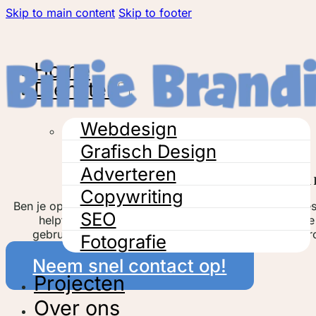
Skip to main content
Skip to footer
Home
Diensten
Webdesign
Grafisch Design
Adverteren
Webdesign in 
Copywriting
Ben je op zoek naar professioneel en betaalbaar webdesi
SEO
helpt je een nieuwe website te bouwen of je huidige
gebruiksvriendelijkheid en vindbaarheid in de regio 
Fotografie
Neem snel contact op!
Projecten
Over ons