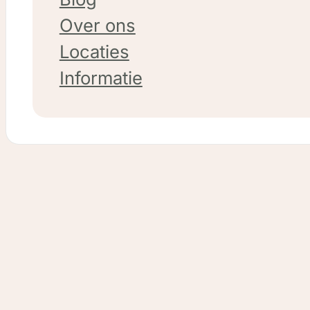
bij Billie branding. Natuurlijk hielpe
Over ons
we haar graag verder! We vertrokk
Locaties
vanuit de huidige website, maar
Informatie
gaven deze een volledige make-ov
Met het resultaat is Myriam weer
volledig in orde met de meest
moderne webstandaarden en kan
haar website weer jaren mee.
Voltooid op: 11 april 2025
Website: https://kapsalonmyr
Lees meer over Kapsalon 